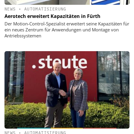
NEWS
•
AUTOMATISIERUNG
Aerotech erweitert Kapazitäten in Fürth
Der Motion-Control-Spezialist erweitert seine Kapazitäten für
ein neues Zentrum für Anwendungen und Montage von
Antriebssystemen
NEWS
•
AUTOMATISIERUNG