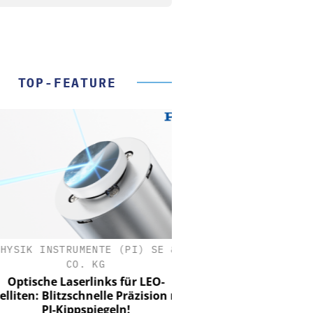
TOP-FEATURE
SIK INSTRUMENTE (PI) SE &
CO. KG
tische Laserlinks für LEO-
iten: Blitzschnelle Präzision mit
PI-Kippspiegeln!