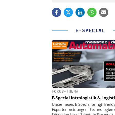
E-SPECIAL
FOKUS-THEMA
PHYSIK INSTRUMENTE 
CO. KG
E-Special Intralogistik & Logist
Optische Laserlinks 
Unser neues E-Special bringt Trends
Satelliten: Blitzschnelle 
Expertenmeinungen, Technologien
PI-Kippspiegeln
Lösungen für effizientere Prozesse.