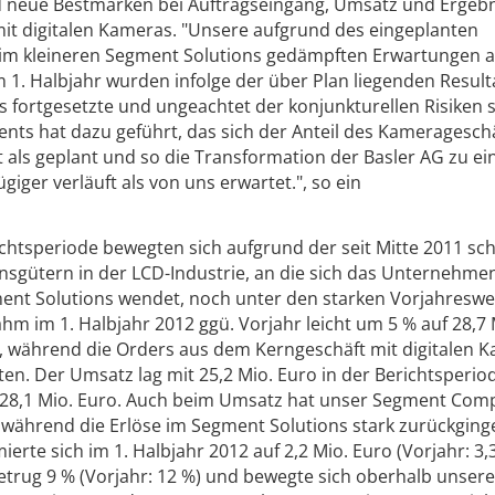
d neue Bestmarken bei Auftragseingang, Umsatz und Ergebn
t digitalen Kameras. "Unsere aufgrund des eingeplanten
im kleineren Segment Solutions gedämpften Erwartungen 
1. Halbjahr wurden infolge der über Plan liegenden Result
 fortgesetzte und ungeachtet der konjunkturellen Risiken s
s hat dazu geführt, das sich der Anteil des Kameragesch
als geplant und so die Transformation der Basler AG zu e
iger verläuft als von uns erwartet.", so ein
chtsperiode bewegten sich aufgrund der seit Mitte 2011 s
nsgütern in der LCD-Industrie, an die sich das Unternehme
ent Solutions wendet, noch unter den starken Vorjahreswe
m im 1. Halbjahr 2012 ggü. Vorjahr leicht um 5 % auf 28,7 
o), während die Orders aus dem Kerngeschäft mit digitalen 
en. Der Umsatz lag mit 25,2 Mio. Euro in der Berichtsperi
 28,1 Mio. Euro. Auch beim Umsatz hat unser Segment Co
, während die Erlöse im Segment Solutions stark zurückging
erte sich im 1. Halbjahr 2012 auf 2,2 Mio. Euro (Vorjahr: 3,
betrug 9 % (Vorjahr: 12 %) und bewegte sich oberhalb unser