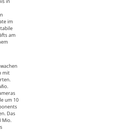
is in
an
ate im
tabile
äfts am
inem
chwachen
n mit
rten.
Mio.
Kameras
ode um 10
mponents
en. Das
3 Mio.
es