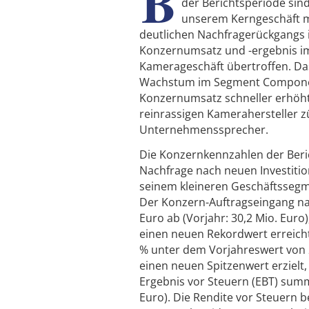
B
der Berichtsperiode sin
unserem Kerngeschäft mi
deutlichen Nachfragerückgangs 
Konzernumsatz und -ergebnis im 
Kamerageschäft übertroffen. Das
Wachstum im Segment Component
Konzernumsatz schneller erhöht 
reinrassigen Kamerahersteller züg
Unternehmenssprecher.
Die Konzernkennzahlen der Beri
Nachfrage nach neuen Investitio
seinem kleineren Geschäftssegm
Der Konzern-Auftragseingang nah
Euro ab (Vorjahr: 30,2 Mio. Eur
einen neuen Rekordwert erreicht
% unter dem Vorjahreswert von
einen neuen Spitzenwert erzielt
Ergebnis vor Steuern (EBT) summi
Euro). Die Rendite vor Steuern 