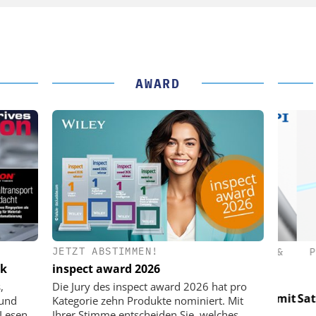
AWARD
JETZT ABSTIMMEN!
(PI) SE &
PHYSIK INSTRUMENTE (PI) SE &
PHY
CO. KG
ik
inspect award 2026
für LEO-
Optische Laserlinks für LEO-
Op
,
Die Jury des inspect award 2026 hat pro
Präzision mit
Satelliten: Blitzschnelle Präzision mit
Satell
 und
Kategorie zehn Produkte nominiert. Mit
!
PI-Kippspiegeln!
 Lesen
Ihrer Stimme entscheiden Sie, welches