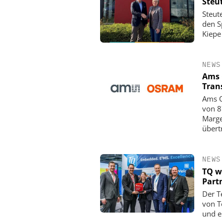
Steu
Steut
den Sp
Kiepe
NEWS
Ams 
Tran
Ams O
von 8
Marge
übert
NEWS
TQ w
Part
Der T
von T
und e