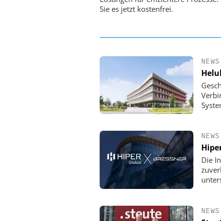
Sie es jetzt kostenfrei.
NEWS
Helu
Gesch
Verbi
Syste
NEWS
Hipe
Die In
zuver
unter
NEWS