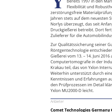
Y
bereits 1997 in den Mar
Flexibilität und Robusth
zerstörungsfreie Materialprüfun
Jahren stets auf dem neuesten 
Norlys überzeugt, das seit Anfa
Druckgießerei betreibt. Dort fer
Zulieferer für die Automobilindu
Zur Qualitätssicherung seiner Gu
Röntgentechnologie entschiede
Gießerei vom 13. – 14. Juni 201
Computertomografie in der Indust
Krakau teil, das von Yxlon Inte
Weiterhin unterstützt durch ein
Kenntnissen und Erfahrungen auf
den Prüfprozessen im Detail klä
Yxlon MU2000-D leicht.
Anbieter
Comet Technologies Germany