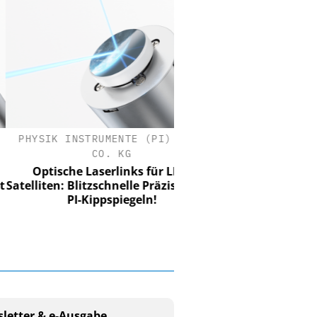
SIK INSTRUMENTE (PI) SE &
CO. KG
ptische Laserlinks für LEO-
iten: Blitzschnelle Präzision mit
PI-Kippspiegeln!
letter & e-Ausgabe