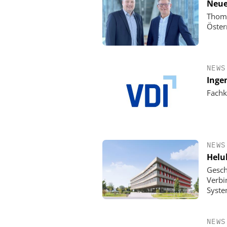
Neue
Thoma
Öster
NEWS
Inge
Fachk
NEWS
Helu
Gesch
Verbi
Syste
NEWS