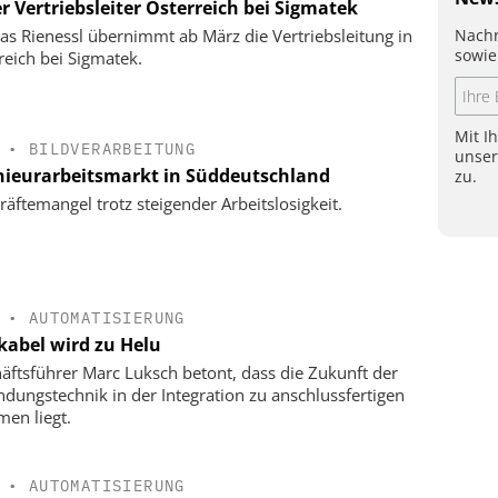
r Vertriebsleiter Österreich bei Sigmatek
Nachr
s Rienessl übernimmt ab März die Vertriebsleitung in
sowie
reich bei Sigmatek.
Mit I
•
BILDVERARBEITUNG
unse
nieurarbeitsmarkt in Süddeutschland
zu.
räftemangel trotz steigender Arbeitslosigkeit.
•
AUTOMATISIERUNG
kabel wird zu Helu
äftsführer Marc Luksch betont, dass die Zukunft der
ndungstechnik in der Integration zu anschlussfertigen
men liegt.
•
AUTOMATISIERUNG