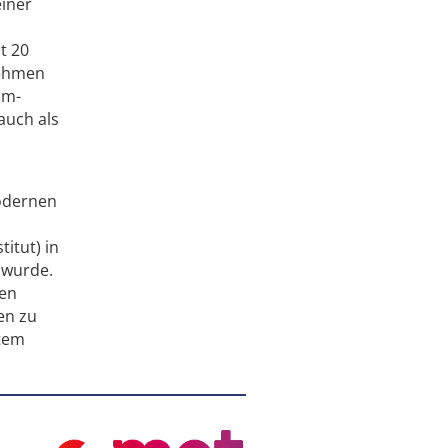
einer
t 20
nehmen
um-
auch als
odernen
itut) in
 wurde.
nen
en zu
stem