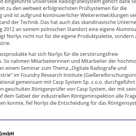
kt eingeführte universelle Radiografiesystem gehört dank s
eit zu den weltweit erfolgreichsten Prüfsystemen für die
g und ist aufgrund kontinuierlicher Weiterentwicklungen sei
Stand der Technik. Das hat auch das skandinavische Unter
ng 2012 an seinem polnischen Standort eine eigene Alumini
tigt Norlys nicht nur für die eigene Produktpalette, sondern 
strie.
ssprodukte hat sich Norlys für die zerstörungsfreie
n. So nahmen Mitarbeiterinnen und Mitarbeiter der hochm
6 an einem Seminar zum Thema „Digitale Radiografie und
rie“ im Foundry Research Institute (Gießereiforschungsinst
rnational gemeinsam mit Casp System Sp. z.o.o. durchgeführt
en geschulten Röntgenprüfer von Casp System, der mit sei
 dem Gebiet der industriellen Röntgeninspektion alle Frag
ren konnte, fiel Norlys die Entscheidung für das Röntgensy
 GmbH