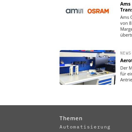
Ams 
Tran
Ams O
von 8
Marge
übert
NEWS
Aero
Der M
für e
Antri
Themen
Automatisierung