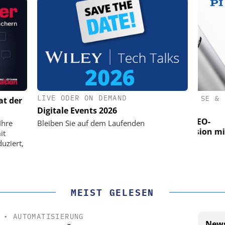
LIVE ODER ON DEMAND
(PI) SE &
PHYSIK INSTRUMENTE (PI) SE &
PHY
at der
CO. KG
Digitale Events 2026
für LEO-
Optische Laserlinks für LEO-
O
Ihre
Bleiben Sie auf dem Laufenden
 Präzision mit
Satelliten: Blitzschnelle Präzision mit
Satell
it
n!
PI-Kippspiegeln!
uziert,
MEIST GELESEN
•
AUTOMATISIERUNG
News