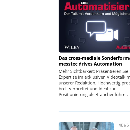
PHYSIK INSTRUMENTE 
Das cross-mediale Sonderform
CO. KG
messtec drives Automation
Optische Laserlinks 
Mehr Sichtbarkeit: Präsentieren Sie 
Satelliten: Blitzschnelle
Expertise im exklusiven Videotalk m
PI-Kippspiegel
unserer Redaktion. Hochwertig prod
breit verbreitet und ideal zur
Positionierung als Branchenführer.
NEWS