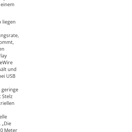
u einem
 liegen
ungsrate,
kommt,
en
lay
reWire
hält und
bei USB
e geringe
 Stelz
riellen
elle
 „Die
20 Meter