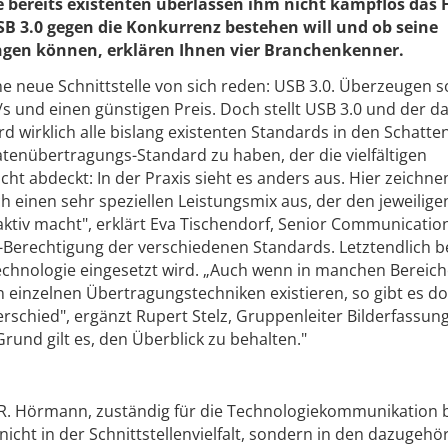
 bereits existenten überlassen ihm nicht kampflos das F
SB 3.0 gegen die Konkurrenz bestehen will und ob seine
ingen können, erklären Ihnen vier Branchenkenner.
 neue Schnittstelle von sich reden: USB 3.0. Überzeugen so
s und einen günstigen Preis. Doch stellt USB 3.0 und der d
 wirklich alle bislang existenten Standards in den Schatte
atenübertragungs-Standard zu haben, der die vielfältigen
cht abdeckt: In der Praxis sieht es anders aus. Hier zeichne
 einen sehr speziellen Leistungsmix aus, der den jeweilige
ktiv macht", erklärt Eva Tischendorf, Senior Communicatio
ins-Berechtigung der verschiedenen Standards. Letztendlich 
echnologie eingesetzt wird. „Auch wenn in manchen Bereic
einzelnen Übertragungstechniken existieren, so gibt es d
chied", ergänzt Rupert Stelz, Gruppenleiter Bilderfassung
und gilt es, den Überblick zu behalten."
a R. Hörmann, zuständig für die Technologiekommunikation b
nicht in der Schnittstellenvielfalt, sondern in den dazugehö