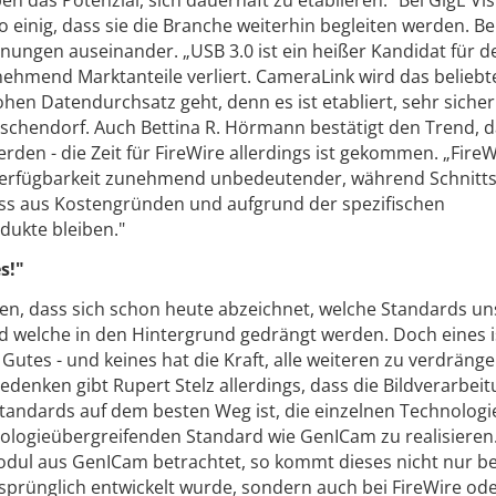
 das Potenzial, sich dauerhaft zu etablieren." Bei GigE Vi
o einig, dass sie die Branche weiterhin begleiten werden. Be
nungen auseinander. „USB 3.0 ist ein heißer Kandidat für d
nehmend Marktanteile verliert. CameraLink wird das beliebt
hen Datendurchsatz geht, denn es ist etabliert, sehr siche
Tischendorf. Auch Bettina R. Hörmann bestätigt den Trend, 
rden - die Zeit für FireWire allerdings ist gekommen. „FireW
erfügbarkeit zunehmend unbedeutender, während Schnitts
ss aus Kostengründen und aufgrund der spezifischen
ukte bleiben."
s!"
en, dass sich schon heute abzeichnet, welche Standards u
d welche in den Hintergrund gedrängt werden. Doch eines i
r Gutes - und keines hat die Kraft, alle weiteren zu verdränge
enken gibt Rupert Stelz allerdings, dass die Bildverarbeit
tandards auf dem besten Weg ist, die einzelnen Technologi
nologieübergreifenden Standard wie GenICam zu realisiere
dul aus GenICam betrachtet, so kommt dieses nicht nur be
rsprünglich entwickelt wurde, sondern auch bei FireWire ode