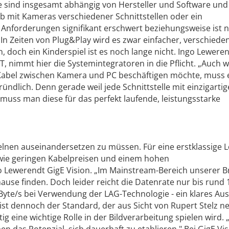
e sind insgesamt abhängig von Hersteller und Software und
b mit Kameras verschiedener Schnittstellen oder ein
Anforderungen signifikant erschwert beziehungsweise ist n
In Zeiten von Plug&Play wird es zwar einfacher, verschiede
 doch ein Kinderspiel ist es noch lange nicht. Ingo Leweren
T, nimmt hier die Systemintegratoren in die Pflicht. „Auch 
Kabel zwischen Kamera und PC beschäftigen möchte, muss 
ründlich. Denn gerade weil jede Schnittstelle mit einzigarti
muss man diese für das perfekt laufende, leistungsstarke
nzelnen auseinandersetzen zu müssen. Für eine erstklassige 
wie geringen Kabelpreisen und einem hohen
ngo Lewerendt GigE Vision. „Im Mainstream-Bereich unserer 
hause finden. Doch leider reicht die Datenrate nur bis rund
yte/s bei Verwendung der LAG-Technologie - ein klares Au
ist dennoch der Standard, der aus Sicht von Rupert Stelz n
g eine wichtige Rolle in der Bildverarbeitung spielen wird. 