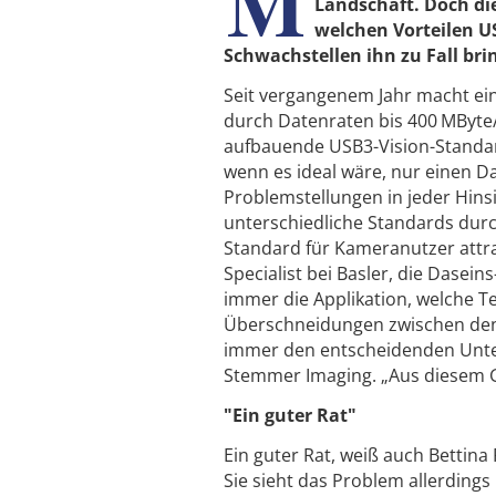
M
Landschaft. Doch die
welchen Vorteilen U
Schwachstellen ihn zu Fall br
Seit vergangenem Jahr macht eine
durch Datenraten bis 400 MByte/
aufbauende USB3-Vision-Standard
wenn es ideal wäre, nur einen D
Problemstellungen in jeder Hinsi
unterschiedliche Standards durch
Standard für Kameranutzer attra
Specialist bei Basler, die Dase
immer die Applikation, welche T
Überschneidungen zwischen den 
immer den entscheidenden Unters
Stemmer Imaging. „Aus diesem Gr
"Ein guter Rat"
Ein guter Rat, weiß auch Bettin
Sie sieht das Problem allerdings 