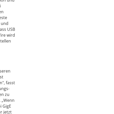
sion und
i
en
este
r und
dass USB
ire wird
tellen
nseren
st
n", fasst
ungs-
en zu
n. „Wenn
i GigE
r jetzt