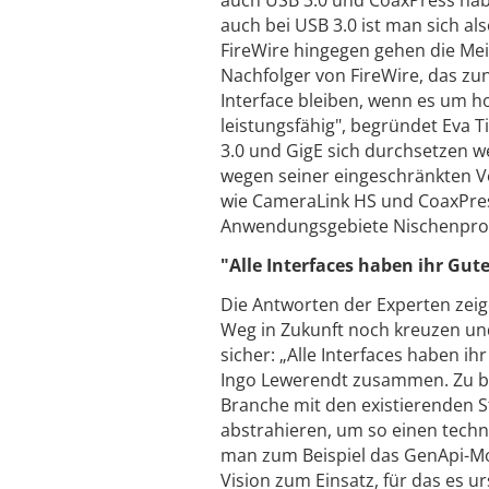
auch USB 3.0 und CoaxPress haben
auch bei USB 3.0 ist man sich als
FireWire hingegen gehen die Mei
Nachfolger von FireWire, das zu
Interface bleiben, wenn es um ho
leistungsfähig", begründet Eva 
3.0 und GigE sich durchsetzen we
wegen seiner eingeschränkten V
wie CameraLink HS und CoaxPre
Anwendungsgebiete Nischenprod
"Alle Interfaces haben ihr Gute
Die Antworten der Experten zeig
Weg in Zukunft noch kreuzen un
sicher: „Alle Interfaces haben ih
Ingo Lewerendt zusammen. Zu bed
Branche mit den existierenden S
abstrahieren, um so einen tech
man zum Beispiel das GenApi-Mo
Vision zum Einsatz, für das es u