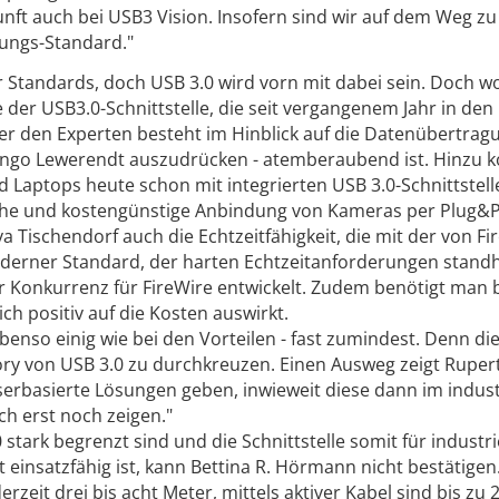
nft auch bei USB3 Vision. Insofern sind wir auf dem Weg z
gungs-Standard."
r Standards, doch USB 3.0 wird vorn mit dabei sein. Doch wo
 der USB3.0-Schnittstelle, die seit vergangenem Jahr in den
er den Experten besteht im Hinblick auf die Datenübertrag
 Ingo Lewerendt auszudrücken - atemberaubend ist. Hinzu 
 Laptops heute schon mit integrierten USB 3.0-Schnittstell
fache und kostengünstige Anbindung von Kameras per Plug&P
a Tischendorf auch die Echtzeitfähigkeit, die mit der von Fi
 moderner Standard, der harten Echtzeitanforderungen stand
 Konkurrenz für FireWire entwickelt. Zudem benötigt man 
ch positiv auf die Kosten auswirkt.
ebenso einig wie bei den Vorteilen - fast zumindest. Denn di
tory von USB 3.0 zu durchkreuzen. Einen Ausweg zeigt Rupert
faserbasierte Lösungen geben, inwieweit diese dann im indust
ch erst noch zeigen."
stark begrenzt sind und die Schnittstelle somit für indus­tri
insatzfähig ist, kann Bettina R. Hörmann nicht bestätigen.
zeit drei bis acht Meter, mittels aktiver Kabel sind bis zu 