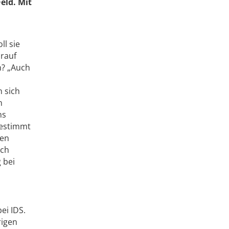
eld. Mit
ll sie
arauf
n? „Auch
n sich
n
ns
bestimmt
hen
och
 bei
ei IDS.
rigen