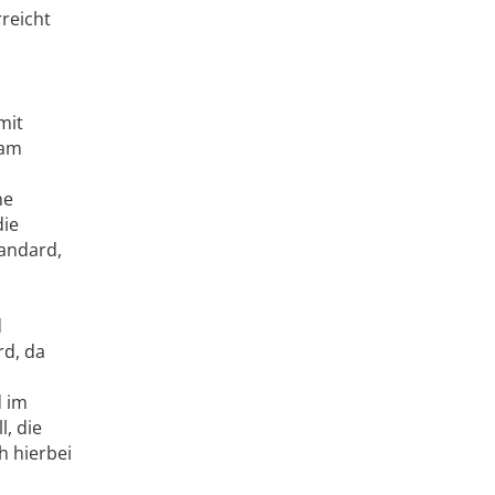
reicht
mit
sam
ne
die
tandard,
d
rd, da
d im
l, die
h hierbei