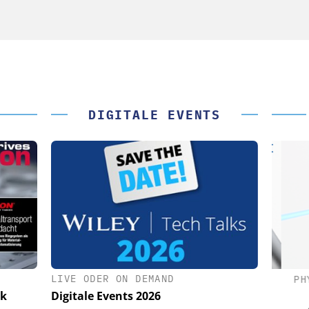
DIGITALE EVENTS
LIVE ODER ON DEMAND
(PI) SE &
PHYSIK INSTRUMENTE (PI) SE &
PHY
CO. KG
ik
Digitale Events 2026