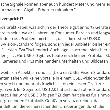
ische Signale können aber auch hundert Meter und mehr er
durchaus mit Gigabit Ethernet mithalten."
e verspricht?
axis praktikabel, was sich in der Theorie gut anhört? Geräte 
bereits seit etwa drei Jahren im Consumer-Bereich und lang
Industrie. „Problem hierbei ist, dass die ersten USB3.0-
-Vision-Standard folgen, sondern jeder Anbieter bisher ei
t", erklärt Eva Tischendorf. Auch Ingo Lewerendt sieht hier 
en gilt. „Für USB 3.0 gibt es heute noch keinen Protokoll-S
sich Kameras und PCs miteinander unterhalten und Bilddaten
 weiteren Aspekt ein und fragt, ob ein USB3-Vision-Standar
tan sehen wir keine Vorteile in einem USB3-Vision-Standa
 steckt und mehr als fraglich ist, ob ein erster Draft zur
n wird. Im Gegenteil: USB 2.0 hat sich auch ohne Standar
zt. Hier wird USB 3.0 folgen." Zudem hält sie es für sinnvol
bergreifenden Protokolls GenICam voranzutreiben, da es sic
andelt, um die vorherrschenden Limitierungen durch die