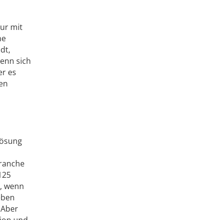
ur mit
ne
dt,
wenn sich
er es
gen
Lösung
Branche
 125
s, wenn
eben
„Aber