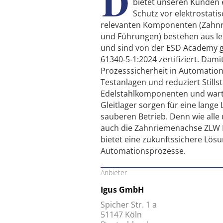
D
bietet unseren Kunden 
Schutz vor elektrostati
relevanten Komponenten (Zahnri
und Führungen) bestehen aus lei
und sind von der ESD Academy 
61340‑5‑1:2024 zertifiziert. Dami
Prozesssicherheit in Automatio
Testanlagen und reduziert Stills
Edelstahlkomponenten und wartun
Gleitlager sorgen für eine lang
sauberen Betrieb. Denn wie alle
auch die Zahnriemenachse ZLW E
bietet eine zukunftssichere Lösu
Automationsprozesse.
Anbieter
Igus GmbH
Spicher Str. 1 a
51147 Köln