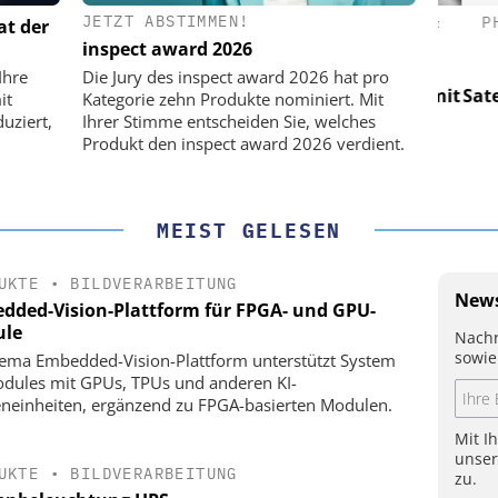
JETZT ABSTIMMEN!
(PI) SE &
PHYSIK INSTRUMENTE (PI) SE &
PHY
at der
CO. KG
inspect award 2026
für LEO-
Optische Laserlinks für LEO-
Op
Ihre
Die Jury des inspect award 2026 hat pro
Präzision mit
Satelliten: Blitzschnelle Präzision mit
Satell
it
Kategorie zehn Produkte nominiert. Mit
!
PI-Kippspiegeln!
uziert,
Ihrer Stimme entscheiden Sie, welches
Produkt den inspect award 2026 verdient.
MEIST GELESEN
UKTE
•
BILDVERARBEITUNG
News
dded-Vision-Plattform für FPGA- und GPU-
le
Nachr
sowie
ema Embedded-Vision-Plattform unterstützt System
dules mit GPUs, TPUs und anderen KI-
neinheiten, ergänzend zu FPGA-basierten Modulen.
Mit I
unse
UKTE
•
BILDVERARBEITUNG
zu.