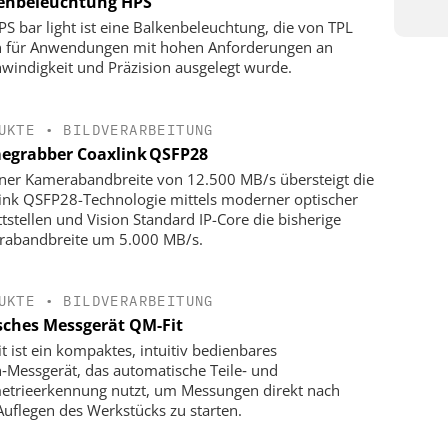
enbeleuchtung HPS
PS bar light ist eine Balkenbeleuchtung, die von TPL
n für Anwendungen mit hohen Anforderungen an
windigkeit und Präzision ausgelegt wurde.
UKTE
•
BILDVERARBEITUNG
egrabber Coaxlink QSFP28
iner Kamerabandbreite von 12.500 MB/s übersteigt die
ink QSFP28-Technologie mittels moderner optischer
ttstellen und Vision Standard IP-Core die bisherige
abandbreite um 5.000 MB/s.
UKTE
•
BILDVERARBEITUNG
sches Messgerät QM-Fit
t ist ein kompaktes, intuitiv bedienbares
n‑Messgerät, das automatische Teile‑ und
trieerkennung nutzt, um Messungen direkt nach
uflegen des Werkstücks zu starten.