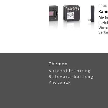
PROD
Kame
Die f
bezie
Dimen
Verbi
Themen
Automatisierung
Bildverarbeitung
Photonik