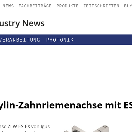
NEWS
FACHBEITRÄGE
PRODUKTE
ZEITSCHRIFTEN
BU
VERARBEITUNG
PHOTONIK
Drylin-Zahnriemenachse mit E
hse ZLW ES EX von Igus