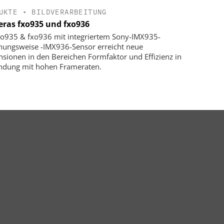
UKTE
•
BILDVERARBEITUNG
ras fxo935 und fxo936
xo935 & fxo936 mit integriertem Sony-IMX935-
hungsweise -IMX936-Sensor erreicht neue
sionen in den Bereichen Formfaktor und Effizienz in
ndung mit hohen Frameraten.