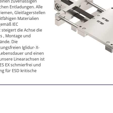
einen zuverlässigen
schen Entladungen. Alle
emen, Gleitlagerstellen
tfähigen Materialien
gemäß IEC
t steigert die Achse die
ns , Montage und
tände. Die
gsfreien Iglidur- X-
e Lebensdauer und einen
 unsere Linearachsen ist
S EX schmierfrei und
ng für ESD kritische