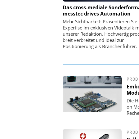
PHYSIK INSTRUMENTE 
Das cross-mediale Sonderform
CO. KG
messtec drives Automation
Optische Laserlinks 
Mehr Sichtbarkeit: Präsentieren Sie 
Satelliten: Blitzschnelle 
Expertise im exklusiven Videotalk m
PI-Kippspiegeln
unserer Redaktion. Hochwertig prod
breit verbreitet und ideal zur
Positionierung als Branchenführer.
PROD
Embe
Modu
Die H
on Mo
Reche
PROD