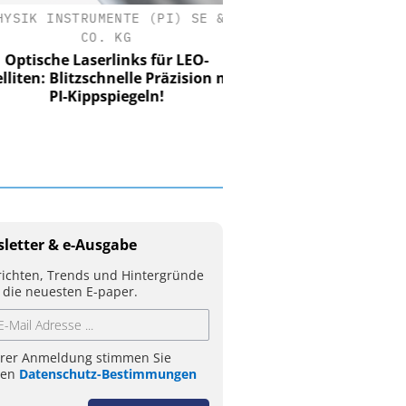
SIK INSTRUMENTE (PI) SE &
CO. KG
tische Laserlinks für LEO-
iten: Blitzschnelle Präzision mit
PI-Kippspiegeln!
letter & e-Ausgabe
ichten, Trends und Hintergründe
 die neuesten E-paper.
hrer Anmeldung stimmen Sie
ren
Datenschutz-Bestimmungen