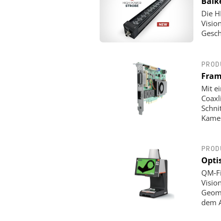
Balk
Die H
Visio
Gesch
PROD
Fram
Mit e
Coaxl
Schni
Kamer
PROD
Opti
QM‑Fi
Visio
Geome
dem A