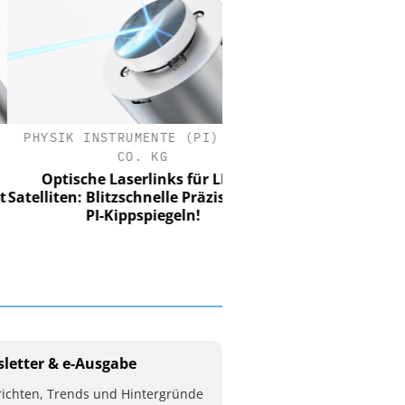
SIK INSTRUMENTE (PI) SE &
CO. KG
ptische Laserlinks für LEO-
iten: Blitzschnelle Präzision mit
PI-Kippspiegeln!
letter & e-Ausgabe
ichten, Trends und Hintergründe