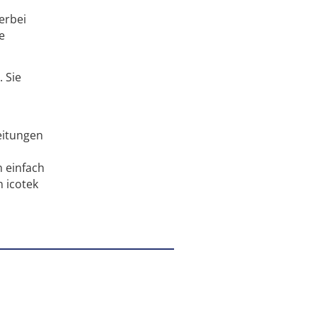
erbei
e
 Sie
eitungen
 einfach
 icotek