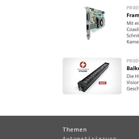
PROD
Fram
Mit e
Coaxl
Schni
Kamer
PROD
Balk
Die H
Visio
Gesch
Themen
Automatisierung