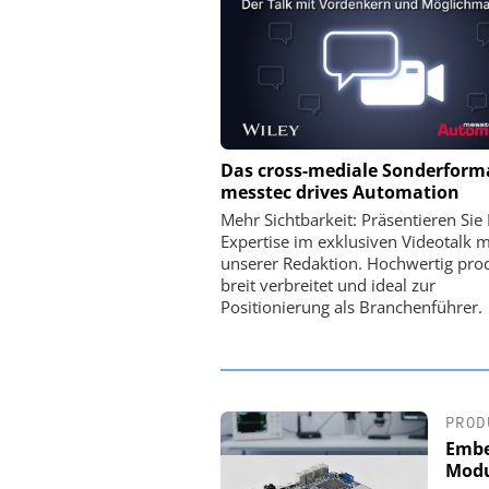
PHYSIK INSTRUMENTE 
Das cross-mediale Sonderform
CO. KG
messtec drives Automation
Optische Laserlinks 
Mehr Sichtbarkeit: Präsentieren Sie 
Satelliten: Blitzschnelle
Expertise im exklusiven Videotalk m
PI-Kippspiegel
unserer Redaktion. Hochwertig prod
breit verbreitet und ideal zur
Positionierung als Branchenführer.
PROD
Embe
Modu