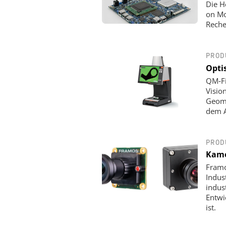
Die H
on Mo
Reche
PROD
Opti
QM‑Fi
Visio
Geome
dem A
PROD
Kame
Framo
Indus
indus
Entwi
ist.