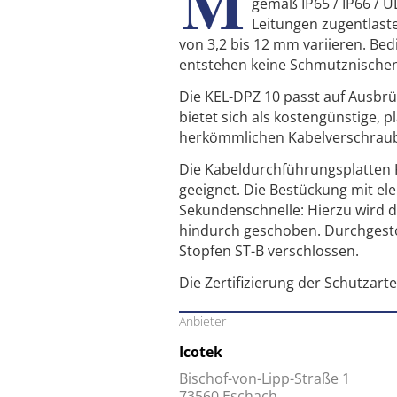
M
gemäß IP65 / IP66 / U
Leitungen zugentlast
von 3,2 bis 12 mm variieren. Be
entstehen keine Schmutznischen
Die KEL-DPZ 10 passt auf Ausbrü
bietet sich als kostengünstige, 
herkömmlichen Kabelverschraub
Die Kabeldurchführungsplatten K
geeignet. Die Bestückung mit el
Sekundenschnelle: Hierzu wird 
hindurch geschoben. Durchgest
Stopfen ST-B verschlossen.
Die Zertifizierung der Schutzart
Anbieter
Icotek
Bischof-von-Lipp-Straße 1
73560 Eschach