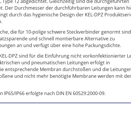
L Type 12 abgedichtet. Gleichzeitig sind die durchgeführten
et. Der Durchmesser der durchführbaren Leitungen kann hi
dingt durch das hygienische Design der KEL-DPZ Produktseri
.
che, die für 10-polige schwere Steckverbinder genormt sind.
platzsparende und schnell montierbare Alternative zu
ungen an und verfügt über eine hohe Packungsdichte.
EL-DPZ sind für die Einführung nicht vorkonfektionierter L
ektrischen und pneumatischen Leitungen erfolgt in
die entsprechende Membran durchstoßen und die Leitungen
oßene und nicht mehr benötigte Membrane werden mit den
en IP65/IP66 erfolgte nach DIN EN 60529:2000-09.