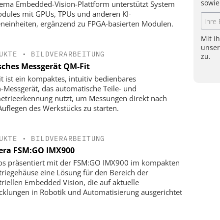
sowie
ema Embedded-Vision-Plattform unterstützt System
dules mit GPUs, TPUs und anderen KI-
neinheiten, ergänzend zu FPGA-basierten Modulen.
Mit I
unse
UKTE
•
BILDVERARBEITUNG
zu.
sches Messgerät QM-Fit
t ist ein kompaktes, intuitiv bedienbares
n‑Messgerät, das automatische Teile‑ und
trieerkennung nutzt, um Messungen direkt nach
uflegen des Werkstücks zu starten.
UKTE
•
BILDVERARBEITUNG
ra FSM:GO IMX900
s präsentiert mit der FSM:GO IMX900 im kompakten
triegehäuse eine Lösung für den Bereich der
triellen Embedded Vision, die auf aktuelle
cklungen in Robotik und Automatisierung ausgerichtet