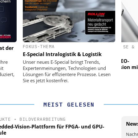
FOKUS-THEMA
(PI) SE &
PHYSIK INSTRUMENTE (PI) SE &
PHY
at der
CO. KG
E-Special Intralogistik & Logistik
für LEO-
Optische Laserlinks für LEO-
O
Ihre
Unser neues E-Special bringt Trends,
 Präzision mit
Satelliten: Blitzschnelle Präzision mit
Satell
it
Expertenmeinungen, Technologien und
n!
PI-Kippspiegeln!
uziert,
Lösungen für effizientere Prozesse. Lesen
Sie es jetzt kostenfrei.
MEIST GELESEN
UKTE
•
BILDVERARBEITUNG
News
dded-Vision-Plattform für FPGA- und GPU-
le
Nachr