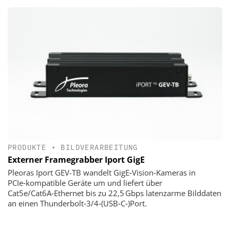
PRODUKTE
•
BILDVERARBEITUNG
Externer Framegrabber Iport GigE
Pleoras Iport GEV-TB wandelt GigE‑Vision‑Kameras in
PCIe‑kompatible Geräte um und liefert über
Cat5e/Cat6A‑Ethernet bis zu 22,5 Gbps latenzarme Bilddaten
an einen Thunderbolt‑3/4‑(USB‑C‑)Port.