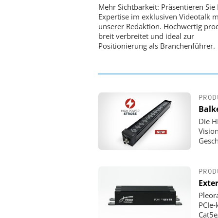
Optische Laserlinks 
Mehr Sichtbarkeit: Präsentieren Sie 
Satelliten: Blitzschnelle 
Expertise im exklusiven Videotalk m
PI-Kippspiegeln
unserer Redaktion. Hochwertig prod
breit verbreitet und ideal zur
Positionierung als Branchenführer.
PROD
Balk
Die H
Visio
Gesch
PROD
Exte
Pleor
PCIe‑
Cat5e