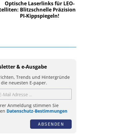
tische Laserlinks für LEO-
iten: Blitzschnelle Präzision mit
PI-Kippspiegeln!
letter & e-Ausgabe
ichten, Trends und Hintergründe
 die neuesten E-paper.
hrer Anmeldung stimmen Sie
ren
Datenschutz-Bestimmungen
ABSENDEN