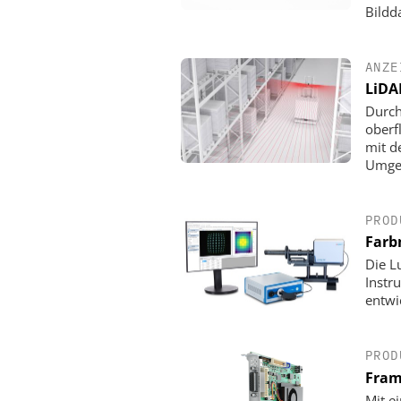
Bildd
ANZE
LiDA
Durch
oberf
mit d
Umgeb
PROD
Farb
Die L
Instr
entwi
PROD
Fram
Mit e