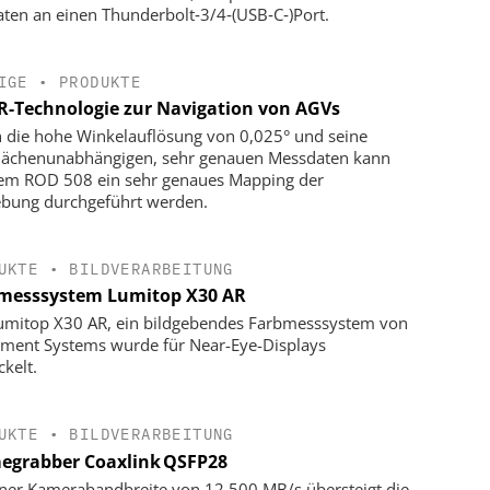
aten an einen Thunderbolt‑3/4‑(USB‑C‑)Port.
IGE
•
PRODUKTE
R-Technologie zur Navigation von AGVs
 die hohe Winkelauflösung von 0,025° und seine
lächenunabhängigen, sehr genauen Messdaten kann
em ROD 508 ein sehr genaues Mapping der
ung durchgeführt werden.
UKTE
•
BILDVERARBEITUNG
messsystem Lumitop X30 AR
umitop X30 AR, ein bildgebendes Farbmesssystem von
ument Systems wurde für Near-Eye-Displays
ckelt.
UKTE
•
BILDVERARBEITUNG
egrabber Coaxlink QSFP28
iner Kamerabandbreite von 12.500 MB/s übersteigt die