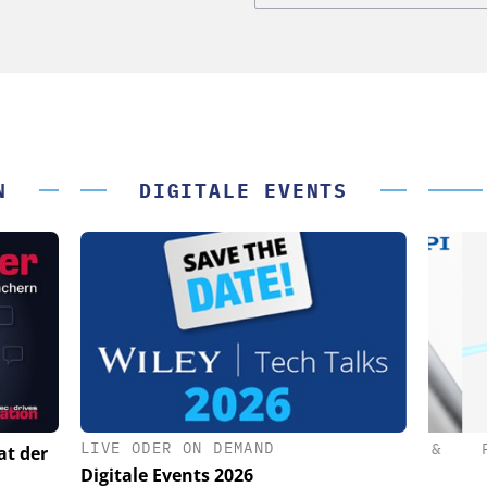
N
DIGITALE EVENTS
LIVE ODER ON DEMAND
(PI) SE &
PHYSIK INSTRUMENTE (PI) SE &
PHY
at der
CO. KG
Digitale Events 2026