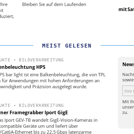
für LEO-
Optische Laserlinks für LEO-
Op
Ihre
Bleiben Sie auf dem Laufenden
Präzision mit
Satelliten: Blitzschnelle Präzision mit
Satell
it
!
PI-Kippspiegeln!
uziert,
MEIST GELESEN
UKTE
•
BILDVERARBEITUNG
News
enbeleuchtung HPS
Nachr
PS bar light ist eine Balkenbeleuchtung, die von TPL
sowie
n für Anwendungen mit hohen Anforderungen an
windigkeit und Präzision ausgelegt wurde.
Mit I
UKTE
•
BILDVERARBEITUNG
unse
rner Framegrabber Iport GigE
zu.
as Iport GEV-TB wandelt GigE‑Vision‑Kameras in
kompatible Geräte um und liefert über
/Cat6A‑Ethernet bis zu 22,5 Gbps latenzarme