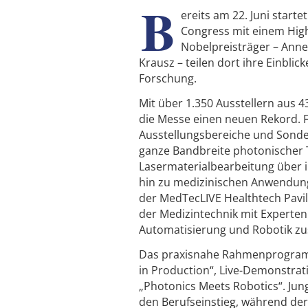
B
ereits am 22. Juni starte
Congress mit einem Highl
Nobelpreisträger – Anne 
Krausz – teilen dort ihre Einblick
Forschung.
Mit über 1.350 Ausstellern aus 
die Messe einen neuen Rekord. Fü
Ausstellungsbereiche und Sonde
ganze Bandbreite photonischer 
Lasermaterialbearbeitung über i
hin zu medizinischen Anwendung
der MedTecLIVE Healthtech Pavil
der Medizintechnik mit Experten 
Automatisierung und Robotik z
Das praxisnahe Rahmenprogramm
in Production“, Live-Demonstrat
„Photonics Meets Robotics“. Jun
den Berufseinstieg, während der