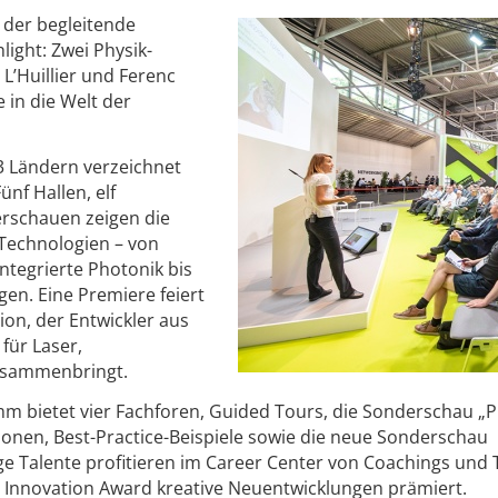
t der begleitende
ight: Zwei Physik-
L’Huillier und Ferenc
e in die Welt der
43 Ländern verzeichnet
nf Hallen, elf
rschauen zeigen die
Technologien – von
ntegrierte Photonik bis
en. Eine Premiere feiert
ion, der Entwickler aus
für Laser,
usammenbringt.
 bietet vier Fachforen, Guided Tours, die Sonderschau „
ionen, Best-Practice-Beispiele sowie die neue Sonderschau
ge Talente profitieren im Career Center von Coachings und 
 Innovation Award kreative Neuentwicklungen prämiert.