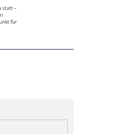
 statt –
on
unkt für