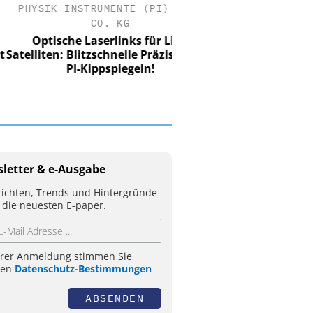
YSIK INSTRUMENTE (PI) SE &
CO. KG
Optische Laserlinks für LEO-
liten: Blitzschnelle Präzision mit
PI-Kippspiegeln!
letter & e-Ausgabe
ichten, Trends und Hintergründe
 die neuesten E-paper.
hrer Anmeldung stimmen Sie
ren
Datenschutz-Bestimmungen
ABSENDEN