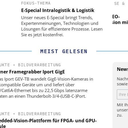
FOKUS-THEMA
(PI) SE &
PHYSIK INSTRUMENTE (PI) SE &
PH
CO. KG
E-Special Intralogistik & Logistik
 für LEO-
Optische Laserlinks für LEO-
Unser neues E-Special bringt Trends,
 Präzision mit
Satelliten: Blitzschnelle Präzision mit
Satel
Expertenmeinungen, Technologien und
ln!
PI-Kippspiegeln!
Lösungen für effizientere Prozesse. Lesen
Sie es jetzt kostenfrei.
MEIST GELESEN
UKTE
•
BILDVERARBEITUNG
News
rner Framegrabber Iport GigE
Nachr
as Iport GEV-TB wandelt GigE‑Vision‑Kameras in
sowie
kompatible Geräte um und liefert über
/Cat6A‑Ethernet bis zu 22,5 Gbps latenzarme
aten an einen Thunderbolt‑3/4‑(USB‑C‑)Port.
Mit I
unse
UKTE
•
BILDVERARBEITUNG
zu.
dded-Vision-Plattform für FPGA- und GPU-
le