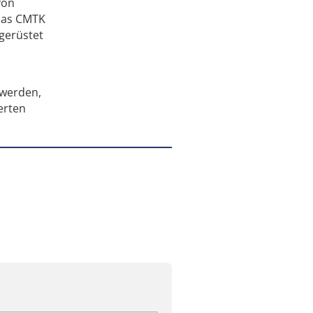
von
 Das CMTK
hgerüstet
 werden,
erten