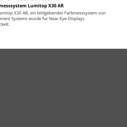
messsystem Lumitop X30 AR
umitop X30 AR, ein bildgebendes Farbmesssystem von
ument Systems wurde für Near-Eye-Displays
ckelt.