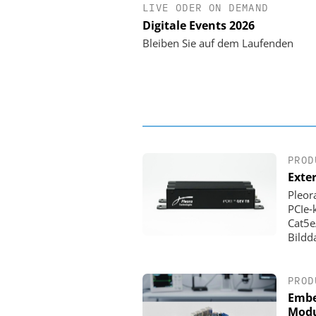
LIVE ODER ON DEMAND
PHYSIK INSTRUMENTE 
CO. KG
Digitale Events 2026
Optische Laserlinks
Bleiben Sie auf dem Laufenden
Satelliten: Blitzschnelle
PI-Kippspiege
PROD
Exte
Pleor
PCIe‑
Cat5e
Bildd
PROD
Embe
Modu