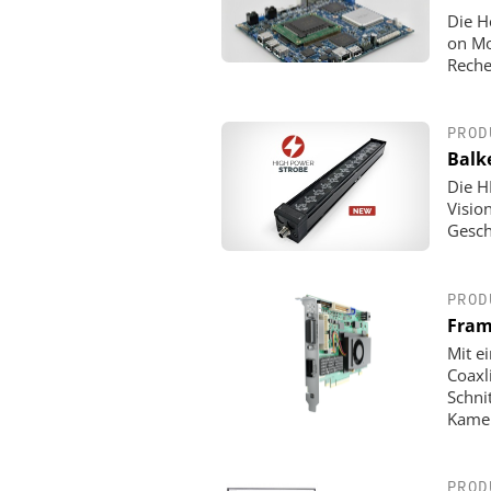
Die H
on Mo
Reche
PROD
Balk
Die H
Visio
Gesch
PROD
Fram
Mit e
Coaxl
Schni
Kamer
PROD