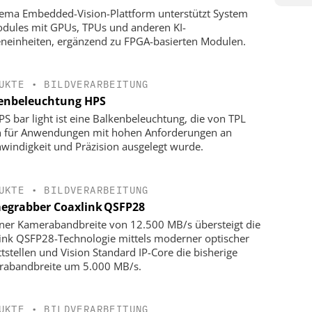
ema Embedded-Vision-Plattform unterstützt System
dules mit GPUs, TPUs und anderen KI-
neinheiten, ergänzend zu FPGA-basierten Modulen.
UKTE
•
BILDVERARBEITUNG
enbeleuchtung HPS
PS bar light ist eine Balkenbeleuchtung, die von TPL
n für Anwendungen mit hohen Anforderungen an
windigkeit und Präzision ausgelegt wurde.
UKTE
•
BILDVERARBEITUNG
egrabber Coaxlink QSFP28
iner Kamerabandbreite von 12.500 MB/s übersteigt die
ink QSFP28-Technologie mittels moderner optischer
ttstellen und Vision Standard IP-Core die bisherige
abandbreite um 5.000 MB/s.
UKTE
•
BILDVERARBEITUNG