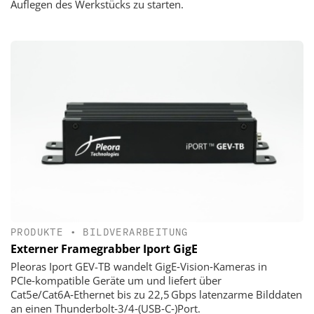
Auflegen des Werkstücks zu starten.
PRODUKTE
•
BILDVERARBEITUNG
Externer Framegrabber Iport GigE
Pleoras Iport GEV-TB wandelt GigE‑Vision‑Kameras in
PCIe‑kompatible Geräte um und liefert über
Cat5e/Cat6A‑Ethernet bis zu 22,5 Gbps latenzarme Bilddaten
an einen Thunderbolt‑3/4‑(USB‑C‑)Port.