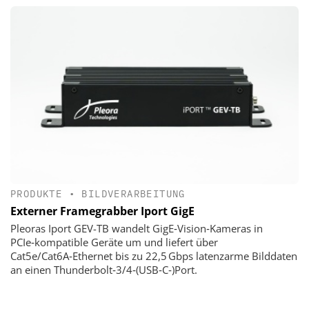
PRODUKTE
•
BILDVERARBEITUNG
Externer Framegrabber Iport GigE
Pleoras Iport GEV-TB wandelt GigE‑Vision‑Kameras in
PCIe‑kompatible Geräte um und liefert über
Cat5e/Cat6A‑Ethernet bis zu 22,5 Gbps latenzarme Bilddaten
an einen Thunderbolt‑3/4‑(USB‑C‑)Port.