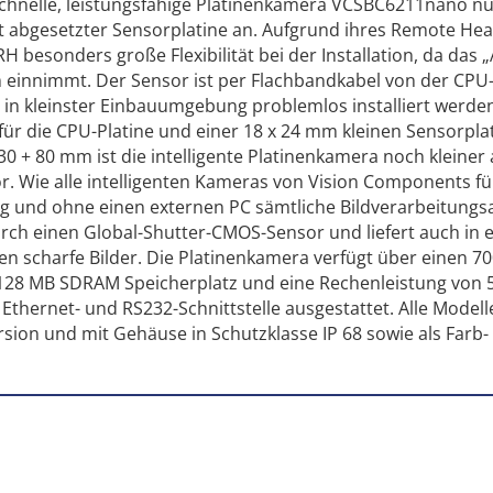
chnelle, leistungsfähige Platinenkamera VCSBC6211nano nu
t abgesetzter Sensorplatine an. Aufgrund ihres Remote Hea
besonders große Flexibilität bei der Installation, da das 
einnimmt. Der Sensor ist per Flachbandkabel von der CPU-
 in kleinster Einbauumgebung problemlos installiert werden
für die CPU-Platine und einer 18 x 24 mm kleinen Sensorplat
0 + 80 mm ist die intelligente Platinenkamera noch kleiner a
. Wie alle intelligenten Kameras von Vision Components fü
 und ohne einen externen PC sämtliche Bildverarbeitung
urch einen Global-Shutter-CMOS-Sensor und liefert auch in 
en scharfe Bilder. Die Platinenkamera verfügt über einen 7
128 MB SDRAM Speicherplatz und eine Rechenleistung von 
 Ethernet- und RS232-Schnittstelle ausgestattet. Alle Modell
rsion und mit Gehäuse in Schutzklasse IP 68 sowie als Farb-