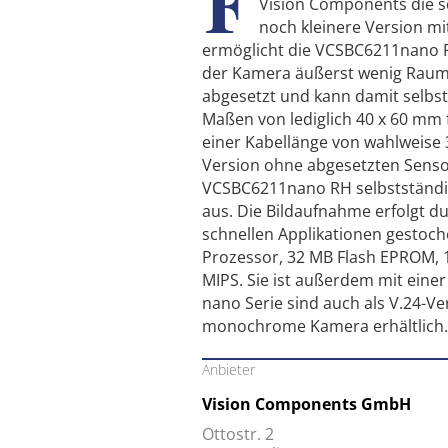
F
Vision Components die s
noch kleinere Version mi
ermöglicht die VCSBC6211nano RH 
der Kamera äußerst wenig Raum 
abgesetzt und kann damit selbst
Maßen von lediglich 40 x 60 mm 
einer Kabellänge von wahlweise 3
Version ohne abgesetzten Sensor
VCSBC6211nano RH selbstständig
aus. Die Bildaufnahme erfolgt d
schnellen Applikationen gestoch
Prozessor, 32 MB Flash EPROM, 
MIPS. Sie ist außerdem mit einer
nano Serie sind auch als V.24-Ve
monochrome Kamera erhältlich.
Anbieter
Vision Components GmbH
Ottostr. 2