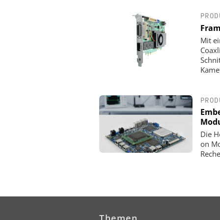
PROD
Fram
Mit e
Coaxl
Schni
Kamer
PROD
Embe
Modu
Die H
on Mo
Reche
Themen