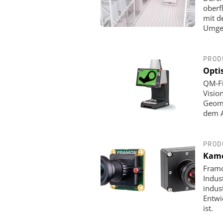
oberf
mit d
Umgeb
PROD
Opti
QM‑Fi
Visio
Geome
dem A
PROD
Kame
Framo
Indus
indus
Entwi
ist.