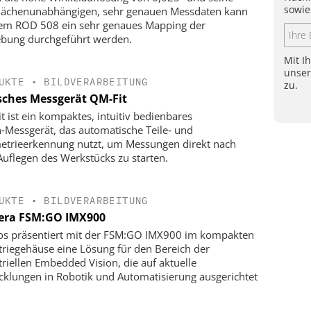
sowie
lächenunabhängigen, sehr genauen Messdaten kann
em ROD 508 ein sehr genaues Mapping der
ung durchgeführt werden.
Mit I
unse
UKTE
•
BILDVERARBEITUNG
zu.
sches Messgerät QM-Fit
t ist ein kompaktes, intuitiv bedienbares
n‑Messgerät, das automatische Teile‑ und
trieerkennung nutzt, um Messungen direkt nach
uflegen des Werkstücks zu starten.
UKTE
•
BILDVERARBEITUNG
ra FSM:GO IMX900
s präsentiert mit der FSM:GO IMX900 im kompakten
triegehäuse eine Lösung für den Bereich der
triellen Embedded Vision, die auf aktuelle
cklungen in Robotik und Automatisierung ausgerichtet