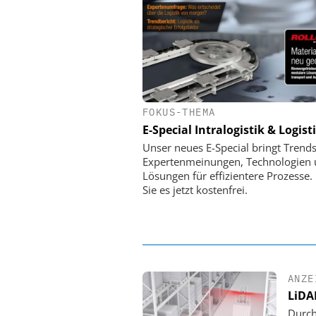
FOKUS-THEMA
PHYSIK INSTRUMENTE 
CO. KG
E-Special Intralogistik & Logist
Optische Laserlinks 
Unser neues E-Special bringt Trends
Satelliten: Blitzschnelle 
Expertenmeinungen, Technologien
PI-Kippspiegel
Lösungen für effizientere Prozesse.
Sie es jetzt kostenfrei.
ANZE
LiDA
Durch