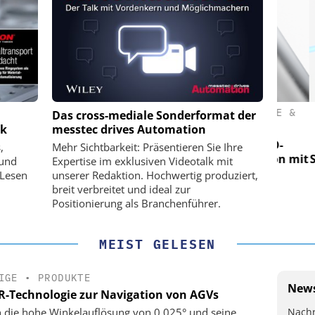
(PI) SE &
PHYSIK INSTRUMENTE (PI) SE &
PHY
Das cross-mediale Sonderformat der
CO. KG
ik
messtec drives Automation
für LEO-
Optische Laserlinks für LEO-
O
,
Mehr Sichtbarkeit: Präsentieren Sie Ihre
Präzision mit
Satelliten: Blitzschnelle Präzision mit
Satell
 und
Expertise im exklusiven Videotalk mit
n!
PI-Kippspiegeln!
 Lesen
unserer Redaktion. Hochwertig produziert,
breit verbreitet und ideal zur
Positionierung als Branchenführer.
MEIST GELESEN
IGE
•
PRODUKTE
News
R-Technologie zur Navigation von AGVs
Nachr
 die hohe Winkelauflösung von 0,025° und seine