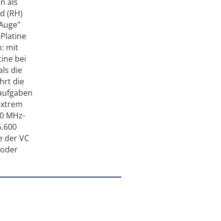
n als
d (RH)
„Auge"
Platine
: mit
ine bei
ls die
hrt die
saufgaben
extrem
00 MHz-
5.600
e der VC
 oder