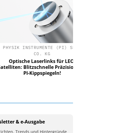
SIK INSTRUMENTE (PI) SE &
CO. KG
ptische Laserlinks für LEO-
iten: Blitzschnelle Präzision mit
PI-Kippspiegeln!
letter & e-Ausgabe
ichten, Trends und Hintergründe