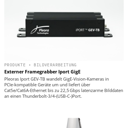
PRODUKTE
•
BILDVERARBEITUNG
Externer Framegrabber Iport GigE
Pleoras Iport GEV-TB wandelt GigE‑Vision‑Kameras in
PCIe‑kompatible Geräte um und liefert über
Cat5e/Cat6A‑Ethernet bis zu 22,5 Gbps latenzarme Bilddaten
an einen Thunderbolt‑3/4‑(USB‑C‑)Port.