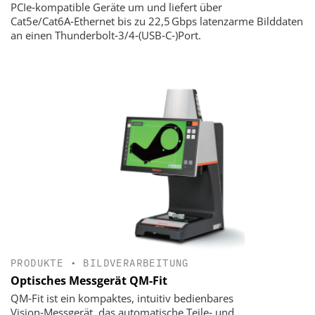
PCIe‑kompatible Geräte um und liefert über
Cat5e/Cat6A‑Ethernet bis zu 22,5 Gbps latenzarme Bilddaten
an einen Thunderbolt‑3/4‑(USB‑C‑)Port.
PRODUKTE
•
BILDVERARBEITUNG
Optisches Messgerät QM-Fit
QM‑Fit ist ein kompaktes, intuitiv bedienbares
Vision‑Messgerät, das automatische Teile‑ und