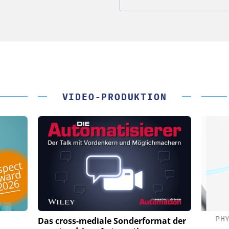
VIDEO-PRODUKTION
(PI) SE &
PHYSIK INSTRUMENTE (PI) SE &
PHY
Das cross-mediale Sonderformat der