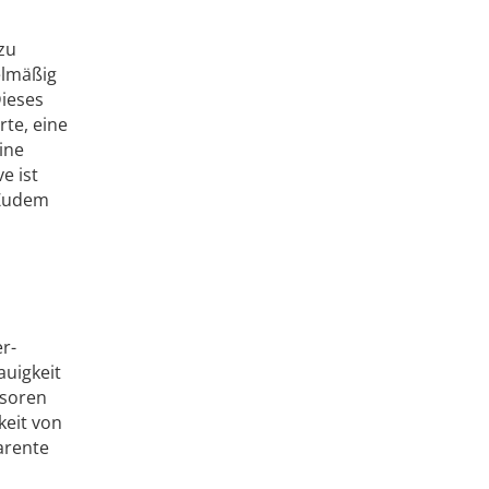
zu
elmäßig
Dieses
te, eine
ine
e ist
 Zudem
r-
auigkeit
nsoren
keit von
arente