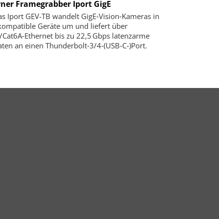
rner Framegrabber Iport GigE
as Iport GEV-TB wandelt GigE‑Vision‑Kameras in
kompatible Geräte um und liefert über
/Cat6A‑Ethernet bis zu 22,5 Gbps latenzarme
aten an einen Thunderbolt‑3/4‑(USB‑C‑)Port.