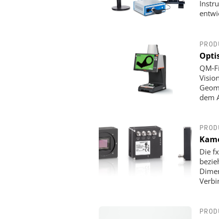
Instr
entwi
PROD
Opti
QM‑Fi
Visio
Geome
dem A
PROD
Kame
Die f
bezie
Dimen
Verbi
PROD