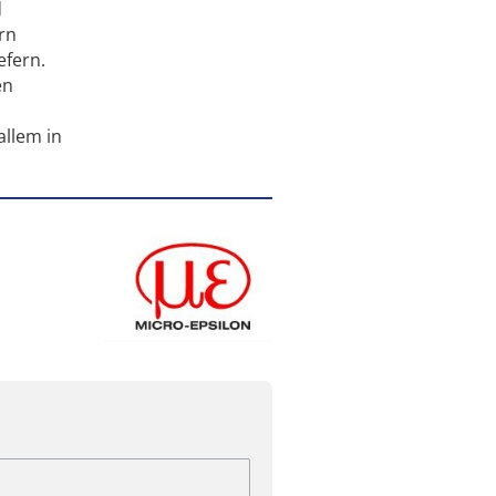
d
rn
efern.
en
allem in