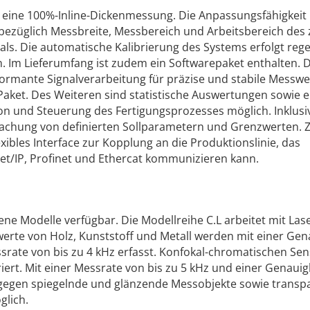
 eine 100%-Inline-Dickenmessung. Die Anpassungsfähigkeit
bezüglich Messbreite, Messbereich und Arbeitsbereich des 
s. Die automatische Kalibrierung des Systems erfolgt reg
 Im Lieferumfang ist zudem ein Softwarepaket enthalten. 
ormante Signalverarbeitung für präzise und stabile Messwer
Paket. Des Weiteren sind statistische Auswertungen sowie e
n und Steuerung des Fertigungsprozesses möglich. Inklusiv
wachung von definierten Sollparametern und Grenzwerten.
exibles Interface zur Kopplung an die Produktionslinie, das
et/IP, Profinet und Ethercat kommunizieren kann.
ene Modelle verfügbar. Die Modellreihe C.L arbeitet mit Lase
erte von Holz, Kunststoff und Metall werden mit einer Gen
srate von bis zu 4 kHz erfasst. Konfokal-chromatischen Se
riert. Mit einer Messrate von bis zu 5 kHz und einer Genauig
gegen spiegelnde und glänzende Messobjekte sowie transp
glich.