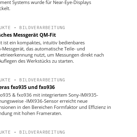
ument Systems wurde für Near-Eye-Displays
ckelt.
UKTE
•
BILDVERARBEITUNG
sches Messgerät QM-Fit
t ist ein kompaktes, intuitiv bedienbares
n‑Messgerät, das automatische Teile‑ und
trieerkennung nutzt, um Messungen direkt nach
uflegen des Werkstücks zu starten.
UKTE
•
BILDVERARBEITUNG
ras fxo935 und fxo936
xo935 & fxo936 mit integriertem Sony-IMX935-
hungsweise -IMX936-Sensor erreicht neue
sionen in den Bereichen Formfaktor und Effizienz in
ndung mit hohen Frameraten.
UKTE
•
BILDVERARBEITUNG