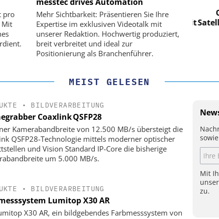
CO. KG
messtec drives Automation
für LEO-
Optische Laserlinks für LEO-
Op
t pro
Mehr Sichtbarkeit: Präsentieren Sie Ihre
Präzision mit
Satelliten: Blitzschnelle Präzision mit
Satell
 Mit
Expertise im exklusiven Videotalk mit
!
PI-Kippspiegeln!
hes
unserer Redaktion. Hochwertig produziert,
rdient.
breit verbreitet und ideal zur
Positionierung als Branchenführer.
MEIST GELESEN
UKTE
•
BILDVERARBEITUNG
News
egrabber Coaxlink QSFP28
Nachr
iner Kamerabandbreite von 12.500 MB/s übersteigt die
sowie
ink QSFP28-Technologie mittels moderner optischer
ttstellen und Vision Standard IP-Core die bisherige
abandbreite um 5.000 MB/s.
Mit I
unse
UKTE
•
BILDVERARBEITUNG
zu.
messsystem Lumitop X30 AR
umitop X30 AR, ein bildgebendes Farbmesssystem von