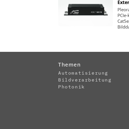
Exte
Pleor
PCIe‑
Cat5e
Bildd
Themen
Automatisierung
Bildverarbeitung
Photonik