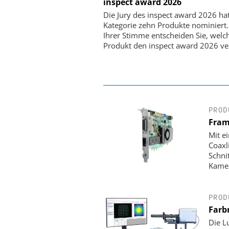
CO. KG
inspect award 2026
Optische Laserlinks 
Die Jury des inspect award 2026 ha
Satelliten: Blitzschnelle 
Kategorie zehn Produkte nominiert.
PI-Kippspiegeln
Ihrer Stimme entscheiden Sie, welc
Produkt den inspect award 2026 ve
PROD
Fram
Mit e
Coaxl
Schni
Kamer
PROD
Farb
Die L