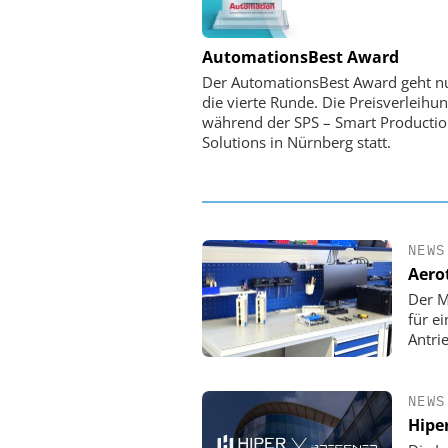
PHYSIK INSTRUMENTE 
AutomationsBest Award
CO. KG
Der AutomationsBest Award geht n
Optische Laserlinks 
die vierte Runde. Die Preisverleihun
Satelliten: Blitzschnelle 
während der SPS – Smart Producti
PI-Kippspiegel
Solutions in Nürnberg statt.
NEWS
Aero
Der M
für e
Antri
NEWS
Hipe