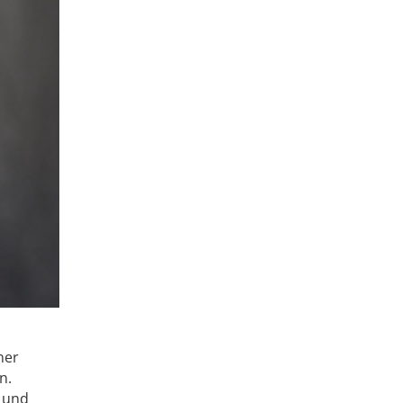
ner
n.
 und