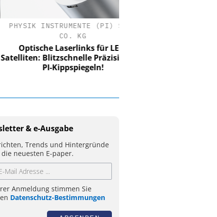
SIK INSTRUMENTE (PI) SE &
CO. KG
ptische Laserlinks für LEO-
iten: Blitzschnelle Präzision mit
PI-Kippspiegeln!
letter & e-Ausgabe
ichten, Trends und Hintergründe
 die neuesten E-paper.
hrer Anmeldung stimmen Sie
ren
Datenschutz-Bestimmungen