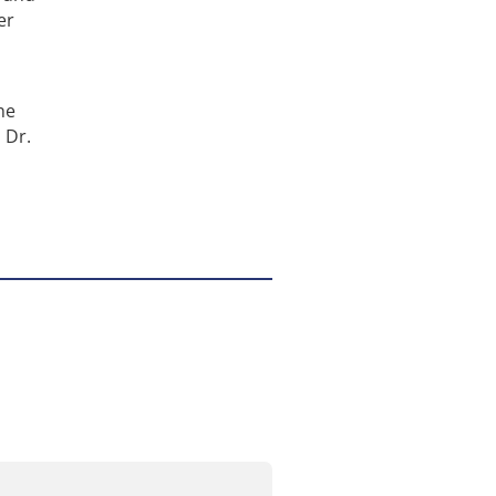
er
ne
 Dr.