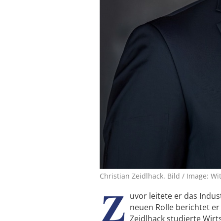
Christian Zeidlhack. Bild / Image: Wi
Z
uvor leitete er das Indu
neuen Rolle berichtet e
Zeidlhack studierte Wi