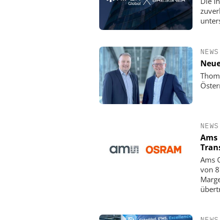
Die In
zuver
unter
NEWS
Neue
Thoma
Öster
NEWS
Ams 
Tran
Ams O
von 8
Marge
übert
NEWS