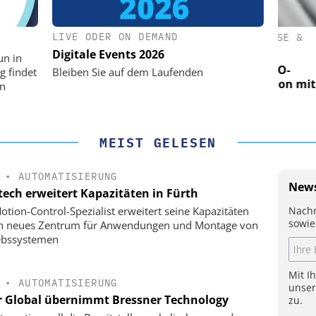
LIVE ODER ON DEMAND
(PI) SE &
PHYSIK INSTRUMENTE (PI) SE &
PHY
CO. KG
Digitale Events 2026
un in
für LEO-
Optische Laserlinks für LEO-
O
g findet
Bleiben Sie auf dem Laufenden
Präzision mit
Satelliten: Blitzschnelle Präzision mit
Satell
on
n!
PI-Kippspiegeln!
MEIST GELESEN
•
AUTOMATISIERUNG
News
tech erweitert Kapazitäten in Fürth
Nachr
otion-Control-Spezialist erweitert seine Kapazitäten
sowie
in neues Zentrum für Anwendungen und Montage von
ebssystemen
Mit I
•
AUTOMATISIERUNG
unse
r Global übernimmt Bressner Technology
zu.