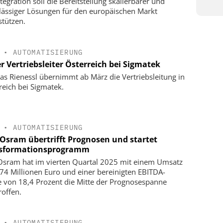
tegration soll die Bereitstellung skalierbarer und
lässiger Lösungen für den europäischen Markt
stützen.
•
AUTOMATISIERUNG
r Vertriebsleiter Österreich bei Sigmatek
s Rienessl übernimmt ab März die Vertriebsleitung in
reich bei Sigmatek.
•
AUTOMATISIERUNG
Osram übertrifft Prognosen und startet
sformationsprogramm
sram hat im vierten Quartal 2025 mit einem Umsatz
74 Millionen Euro und einer bereinigten EBITDA-
 von 18,4 Prozent die Mitte der Prognosespanne
roffen.
•
AUTOMATISIERUNG