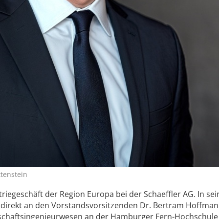
ttenstein
striegeschäft der Region Europa bei der Schaeffler AG. In sei
r direkt an den Vorstandsvorsitzenden Dr. Bertram Hoffman
rtschaftsingenieurwesen an der Hamburger Fern-Hochschule