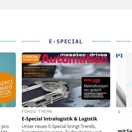
E-SPECIAL
FOKUS-THEMA
(PI) SE &
PHYSIK INSTRUMENTE (PI) SE &
PHY
CO. KG
E-Special Intralogistik & Logistik
für LEO-
Optische Laserlinks für LEO-
Op
t pro
Unser neues E-Special bringt Trends,
Präzision mit
Satelliten: Blitzschnelle Präzision mit
Satell
 Mit
Expertenmeinungen, Technologien und