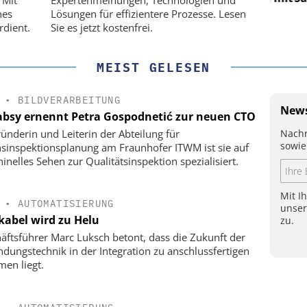
!
PI-Kippspiegeln!
hes
Lösungen für effizientere Prozesse. Lesen
rdient.
Sie es jetzt kostenfrei.
MEIST GELESEN
•
BILDVERARBEITUNG
News
bsy ernennt Petra Gospodnetić zur neuen CTO
Nachr
ründerin und Leiterin der Abteilung für
sowie
nsinspektionsplanung am Fraunhofer ITWM ist sie auf
inelles Sehen zur Qualitätsinspektion spezialisiert.
Mit I
•
AUTOMATISIERUNG
unse
kabel wird zu Helu
zu.
äftsführer Marc Luksch betont, dass die Zukunft der
ndungstechnik in der Integration zu anschlussfertigen
men liegt.