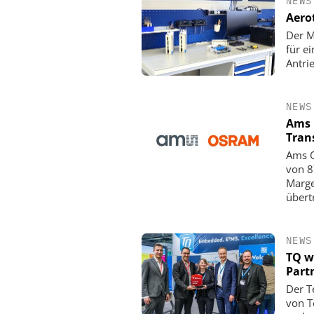
NEWS
Aero
Der M
für e
Antri
NEWS
Ams 
Tran
Ams O
von 8
Marge
übert
NEWS
TQ w
Part
Der T
von T