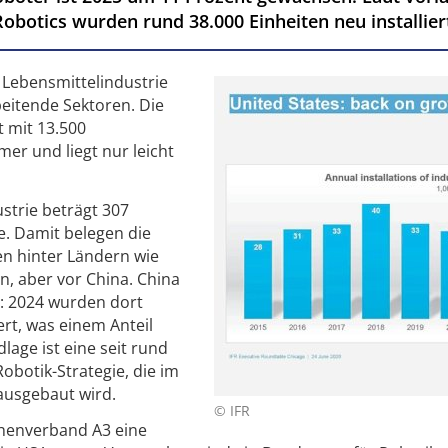
Robotics wurden rund 38.000 Einheiten neu installier
e Lebensmittelindustrie
beitende Sektoren. Die
 mit 13.500
mer und liegt nur leicht
strie beträgt 307
e. Damit belegen die
en hinter Ländern wie
, aber vor China. China
: 2024 wurden dort
ert, was einem Anteil
lage ist eine seit rund
Robotik-Strategie, die im
 ausgebaut wird.
© IFR
chenverband A3 eine