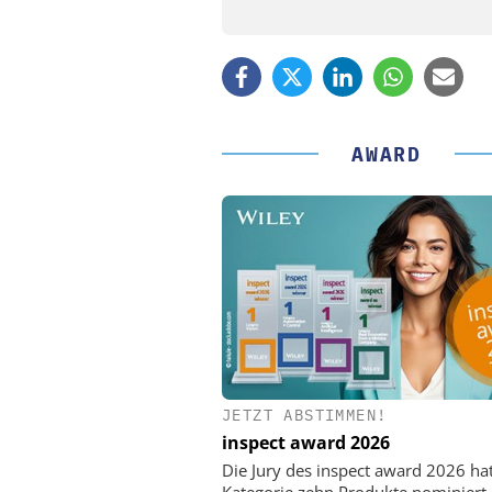
AWARD
JETZT ABSTIMMEN!
PHYSIK INSTRUMENTE 
CO. KG
inspect award 2026
Optische Laserlinks 
Die Jury des inspect award 2026 ha
Satelliten: Blitzschnelle 
Kategorie zehn Produkte nominiert.