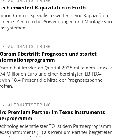
•
AUTOMATISIERUNG
tech erweitert Kapazitäten in Fürth
otion-Control-Spezialist erweitert seine Kapazitäten
in neues Zentrum für Anwendungen und Montage von
ebssystemen
•
AUTOMATISIERUNG
Osram übertrifft Prognosen und startet
sformationsprogramm
sram hat im vierten Quartal 2025 mit einem Umsatz
74 Millionen Euro und einer bereinigten EBITDA-
 von 18,4 Prozent die Mitte der Prognosespanne
roffen.
•
AUTOMATISIERUNG
ird Premium Partner im Texas Instruments
nerprogramm
echnologiedienstleister TQ ist dem Partnerprogramm
exas Instruments (TI) als Premium Partner beigetreten