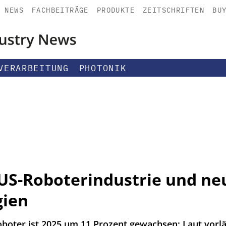
NEWS
FACHBEITRÄGE
PRODUKTE
ZEITSCHRIFTEN
BU
VERARBEITUNG
PHOTONIK
S-Roboterindustrie und ne
gien
oboter ist 2025 um 11 Prozent gewachsen: Laut vorlä