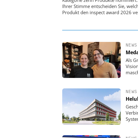
PI-Kippspiegeln
Ihrer Stimme entscheiden Sie, welc
Produkt den inspect award 2026 ve
NEWS
Meda
Als G
Visio
masch
NEWS
Helu
Gesch
Verbi
Syste