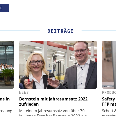
TE
BEITRÄGE
NEWS
PRODU
ns in
Bernstein mit Jahresumsatz 2022
Safety
zufrieden
FFP m
lassung
Mit einem Jahresumsatz von über 70
Schott 
Millionen Euro hat Bernstein 2022 ein
machine