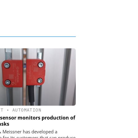
CT
•
AUTOMATION
 sensor monitors production of
asks
& Meissner has developed a
 for its customers that can produce